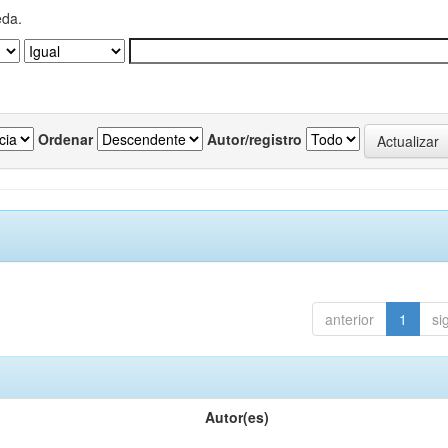
eda.
Ordenar
Autor/registro
anterior
1
si
Autor(es)