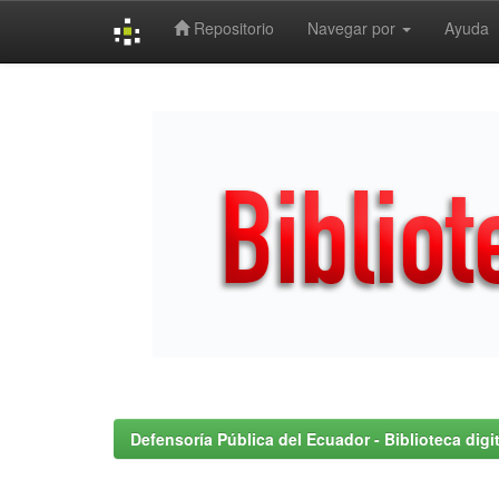
Repositorio
Navegar por
Ayuda
Skip
navigation
Defensoría Pública del Ecuador - Biblioteca digit