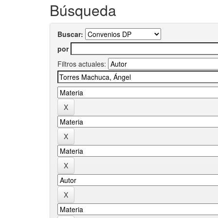
Búsqueda
Buscar:
por
Filtros actuales: