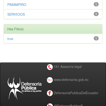
PIMAMPIRO
1
SERVICIOS
1
Has File(s)
true
1
151 Asesoría legal
www.defensoria.gob.ec
DefensoriaPublicaDelEcuador
@DefensaPublicaE