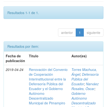
Resultados 1-1 de 1.
anterior
1
siguiente
Resultados por ítem:
Fecha de
Título
Autor(es)
publicación
2019-04-24
Renovación del Convenio
Torres Machuca,
de Cooperación
Ángel
;
Defensoría
Interinstitucional entre la
Pública del
Defensoría Pública del
Ecuador
;
Narváez
Ecuador y el Gobierno
Rosales, Óscar
;
Autónomo
Gobierno
Descentralizado
Autónomo
Municipal de Pimampiro
Descentralizado