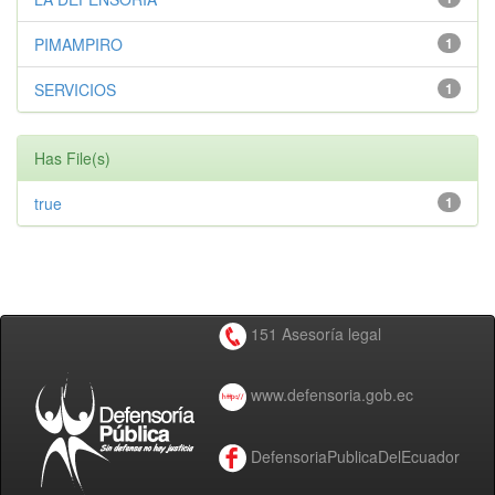
PIMAMPIRO
1
SERVICIOS
1
Has File(s)
true
1
151 Asesoría legal
www.defensoria.gob.ec
DefensoriaPublicaDelEcuador