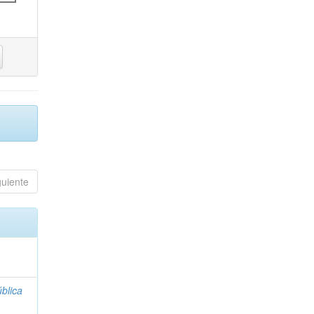
guiente
blica