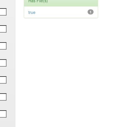
Has File(s)
true
1