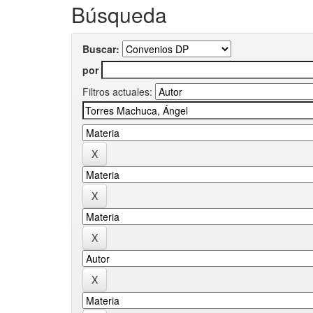
Búsqueda
Buscar:
por
Filtros actuales: