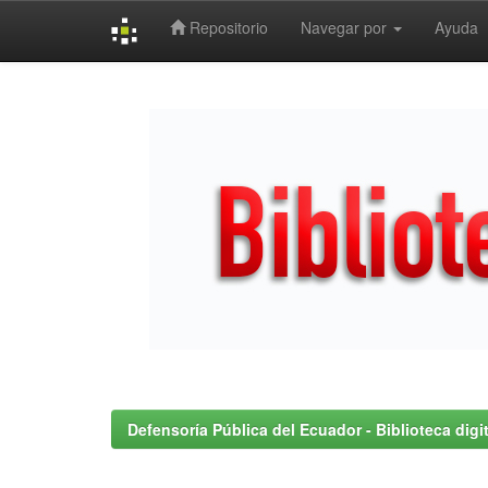
Repositorio
Navegar por
Ayuda
Skip
navigation
Defensoría Pública del Ecuador - Biblioteca digit