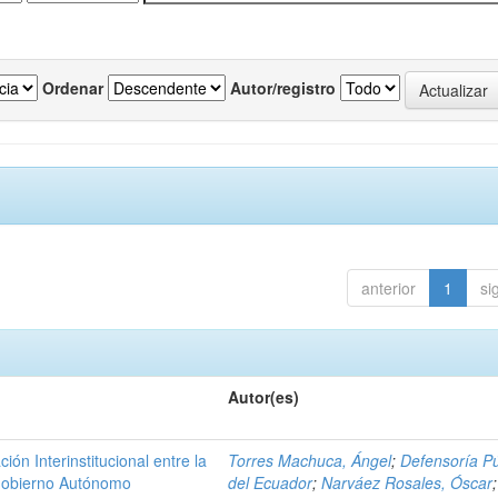
Ordenar
Autor/registro
anterior
1
si
Autor(es)
n Interinstitucional entre la
Torres Machuca, Ángel
;
Defensoría Pú
 Gobierno Autónomo
del Ecuador
;
Narváez Rosales, Óscar
;