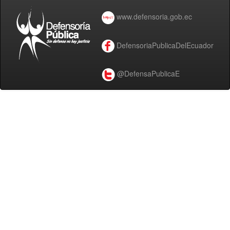
www.defensoria.gob.ec
DefensoriaPublicaDelEcuador
@DefensaPublicaE