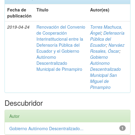
Fecha de
Título
Autor(es)
publicación
2019-04-24
Renovación del Convenio
Torres Machuca,
de Cooperación
Ángel
;
Defensoría
Interinstitucional entre la
Pública del
Defensoría Pública del
Ecuador
;
Narváez
Ecuador y el Gobierno
Rosales, Óscar
;
Autónomo
Gobierno
Descentralizado
Autónomo
Municipal de Pimampiro
Descentralizado
Municipal San
Miguel de
Pimampiro
Descubridor
Autor
Gobierno Autónomo Descentralizado...
1