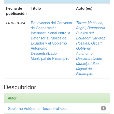
Fecha de
Título
Autor(es)
publicación
2019-04-24
Renovación del Convenio
Torres Machuca,
de Cooperación
Ángel
;
Defensoría
Interinstitucional entre la
Pública del
Defensoría Pública del
Ecuador
;
Narváez
Ecuador y el Gobierno
Rosales, Óscar
;
Autónomo
Gobierno
Descentralizado
Autónomo
Municipal de Pimampiro
Descentralizado
Municipal San
Miguel de
Pimampiro
Descubridor
Autor
Gobierno Autónomo Descentralizado...
1