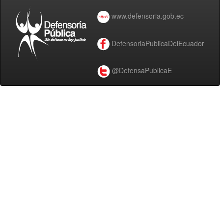
www.defensoria.gob.ec
DefensoriaPublicaDelEcuador
@DefensaPublicaE