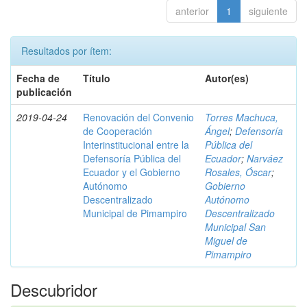
anterior
1
siguiente
Resultados por ítem:
Fecha de
Título
Autor(es)
publicación
2019-04-24
Renovación del Convenio
Torres Machuca,
de Cooperación
Ángel
;
Defensoría
Interinstitucional entre la
Pública del
Defensoría Pública del
Ecuador
;
Narváez
Ecuador y el Gobierno
Rosales, Óscar
;
Autónomo
Gobierno
Descentralizado
Autónomo
Municipal de Pimampiro
Descentralizado
Municipal San
Miguel de
Pimampiro
Descubridor