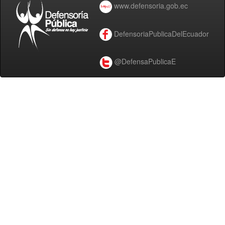
www.defensoria.gob.ec
DefensoriaPublicaDelEcuador
@DefensaPublicaE