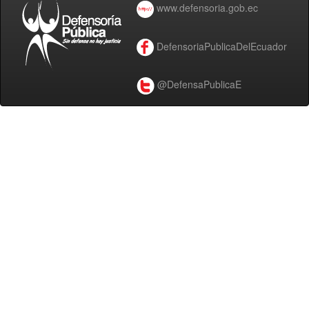
www.defensoria.gob.ec
DefensoriaPublicaDelEcuador
@DefensaPublicaE