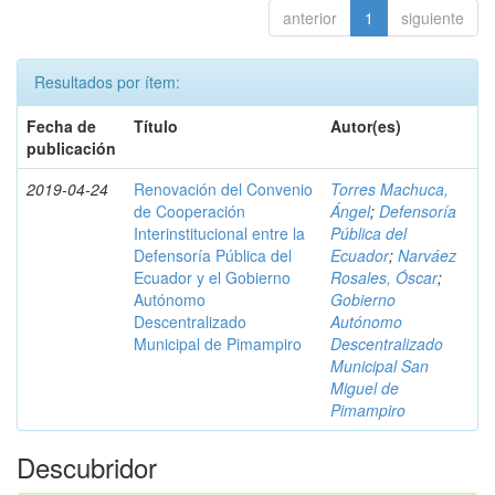
anterior
1
siguiente
Resultados por ítem:
Fecha de
Título
Autor(es)
publicación
2019-04-24
Renovación del Convenio
Torres Machuca,
de Cooperación
Ángel
;
Defensoría
Interinstitucional entre la
Pública del
Defensoría Pública del
Ecuador
;
Narváez
Ecuador y el Gobierno
Rosales, Óscar
;
Autónomo
Gobierno
Descentralizado
Autónomo
Municipal de Pimampiro
Descentralizado
Municipal San
Miguel de
Pimampiro
Descubridor