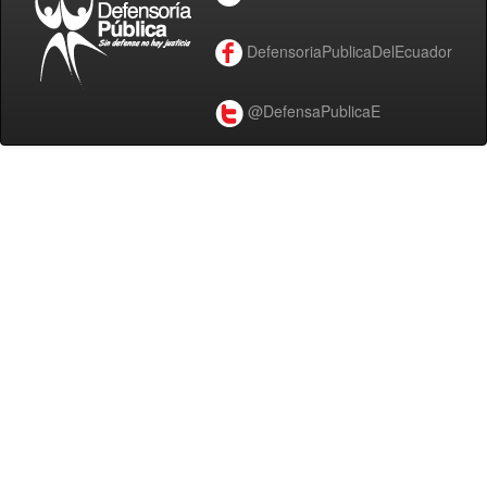
DefensoriaPublicaDelEcuador
@DefensaPublicaE