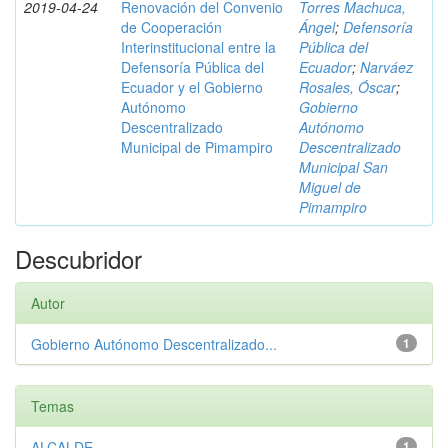
2019-04-24
Renovación del Convenio
Torres Machuca,
de Cooperación
Ángel
;
Defensoría
Interinstitucional entre la
Pública del
Defensoría Pública del
Ecuador
;
Narváez
Ecuador y el Gobierno
Rosales, Óscar
;
Autónomo
Gobierno
Descentralizado
Autónomo
Municipal de Pimampiro
Descentralizado
Municipal San
Miguel de
Pimampiro
Descubridor
Autor
Gobierno Autónomo Descentralizado...
1
Temas
ALCALDE
1