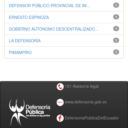
DEFENSOR PÚBLICO PROVINCIAL DE IM...
1
ERNESTO ESPINOZA
1
GOBIERNO AUTÓNOMO DESCENTRALIZADO...
1
LA DEFENSORÍA
1
PIMAMPIRO
1
151 Asesoría legal
www.defensoria.gob.ec
DefensoriaPublicaDelEcuador