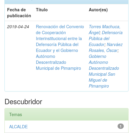
Fecha de
Título
Autor(es)
publicación
2019-04-24
Renovación del Convenio
Torres Machuca,
de Cooperación
Ángel
;
Defensoría
Interinstitucional entre la
Pública del
Defensoría Pública del
Ecuador
;
Narváez
Ecuador y el Gobierno
Rosales, Óscar
;
Autónomo
Gobierno
Descentralizado
Autónomo
Municipal de Pimampiro
Descentralizado
Municipal San
Miguel de
Pimampiro
Descubridor
Temas
ALCALDE
1