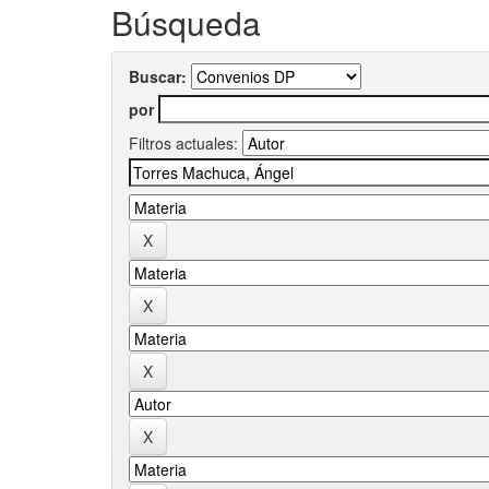
Búsqueda
Buscar:
por
Filtros actuales: