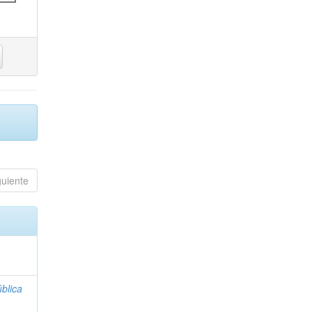
guiente
blica