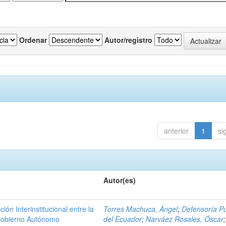
Ordenar
Autor/registro
anterior
1
si
Autor(es)
n Interinstitucional entre la
Torres Machuca, Ángel
;
Defensoría Pú
 Gobierno Autónomo
del Ecuador
;
Narváez Rosales, Óscar
;