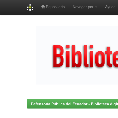
Repositorio
Navegar por
Ayuda
Skip
navigation
Defensoría Pública del Ecuador - Biblioteca digit