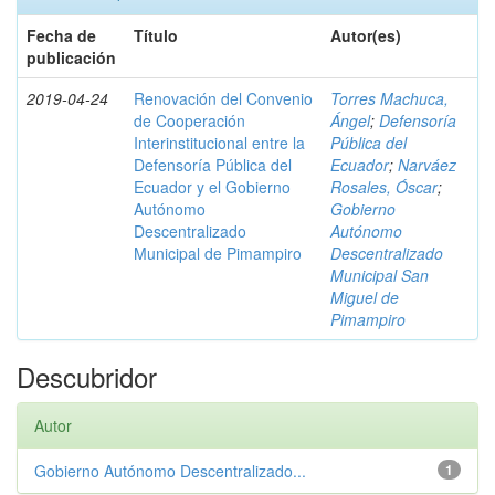
Fecha de
Título
Autor(es)
publicación
2019-04-24
Renovación del Convenio
Torres Machuca,
de Cooperación
Ángel
;
Defensoría
Interinstitucional entre la
Pública del
Defensoría Pública del
Ecuador
;
Narváez
Ecuador y el Gobierno
Rosales, Óscar
;
Autónomo
Gobierno
Descentralizado
Autónomo
Municipal de Pimampiro
Descentralizado
Municipal San
Miguel de
Pimampiro
Descubridor
Autor
Gobierno Autónomo Descentralizado...
1