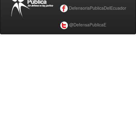
DefensoriaPublicaDelEcuador
@DefensaPublicaE