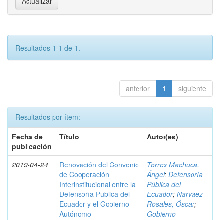
Resultados 1-1 de 1.
anterior
1
siguiente
Resultados por ítem:
Fecha de
Título
Autor(es)
publicación
2019-04-24
Renovación del Convenio
Torres Machuca,
de Cooperación
Ángel
;
Defensoría
Interinstitucional entre la
Pública del
Defensoría Pública del
Ecuador
;
Narváez
Ecuador y el Gobierno
Rosales, Óscar
;
Autónomo
Gobierno