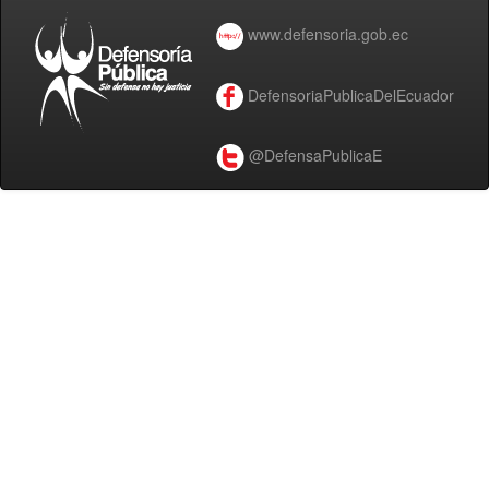
www.defensoria.gob.ec
DefensoriaPublicaDelEcuador
@DefensaPublicaE