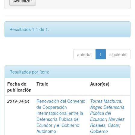
Resultados 1-1 de 1.
anterior
1
siguiente
Resultados por ítem:
Fecha de
Título
Autor(es)
publicación
2019-04-24
Renovación del Convenio
Torres Machuca,
de Cooperación
Ángel
;
Defensoría
Interinstitucional entre la
Pública del
Defensoría Pública del
Ecuador
;
Narváez
Ecuador y el Gobierno
Rosales, Óscar
;
Autónomo
Gobierno