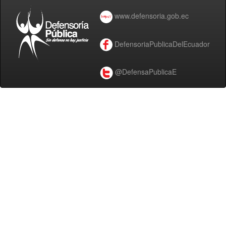
www.defensoria.gob.ec
DefensoriaPublicaDelEcuador
@DefensaPublicaE