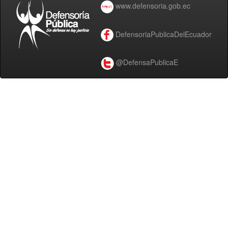
www.defensoria.gob.ec
DefensoriaPublicaDelEcuador
@DefensaPublicaE