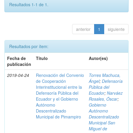
Resultados 1-1 de 1.
anterior
1
siguiente
Resultados por ítem:
Fecha de
Título
Autor(es)
publicación
2019-04-24
Renovación del Convenio
Torres Machuca,
de Cooperación
Ángel
;
Defensoría
Interinstitucional entre la
Pública del
Defensoría Pública del
Ecuador
;
Narváez
Ecuador y el Gobierno
Rosales, Óscar
;
Autónomo
Gobierno
Descentralizado
Autónomo
Municipal de Pimampiro
Descentralizado
Municipal San
Miguel de