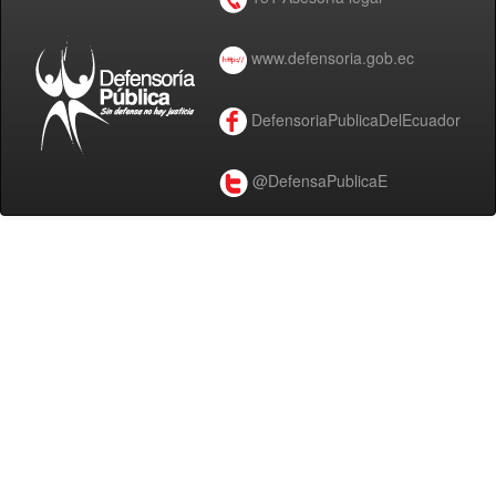
www.defensoria.gob.ec
DefensoriaPublicaDelEcuador
@DefensaPublicaE