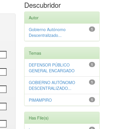
Descubridor
Autor
Gobierno Autónomo
1
Descentralizado...
Temas
DEFENSOR PÚBLICO
1
GENERAL ENCARGADO
GOBIERNO AUTÓNOMO
1
DESCENTRALIZADO...
PIMAMPIRO
1
Has File(s)