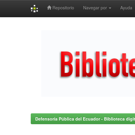
Repositorio
Navegar por
Ayuda
Skip
navigation
Defensoría Pública del Ecuador - Biblioteca digit