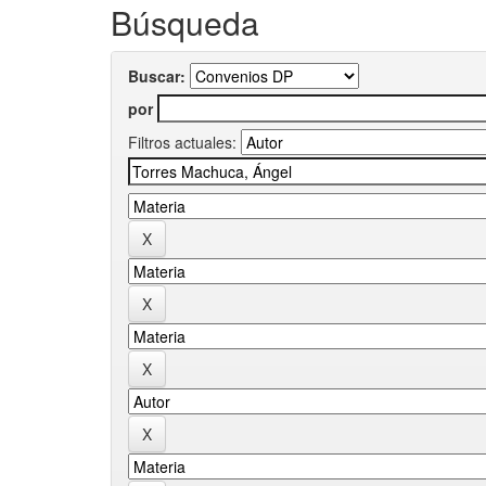
Búsqueda
Buscar:
por
Filtros actuales: