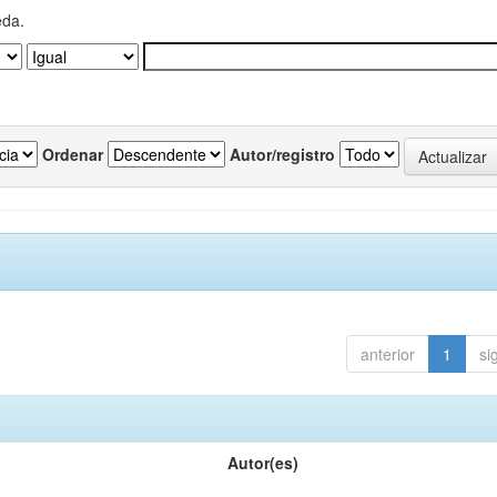
eda.
Ordenar
Autor/registro
anterior
1
si
Autor(es)