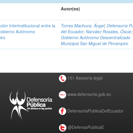
Autor(es)
n Interinstitucional entre la
Torres Machuca, Ángel
;
Defensoría Pú
 Gobierno Autónomo
del Ecuador
;
Narváez Rosales, Óscar
;
iro
Gobierno Autónomo Descentralizado
Municipal San Miguel de Pimampiro
151 Asesoría legal
www.defensoria.gob.ec
DefensoriaPublicaDelEcuador
@DefensaPublicaE