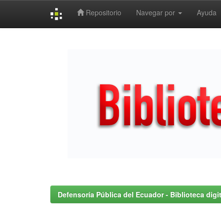
Repositorio
Navegar por
Ayuda
Skip
navigation
Defensoría Pública del Ecuador - Biblioteca digit