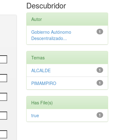
Descubridor
Autor
Gobierno Autónomo
1
Descentralizado...
Temas
ALCALDE
1
PIMAMPIRO
1
Has File(s)
true
1