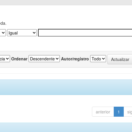
eda.
Ordenar
Autor/registro
anterior
1
si