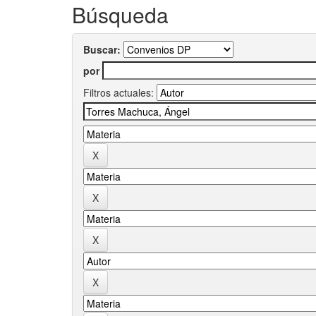
Búsqueda
Buscar:
por
Filtros actuales: