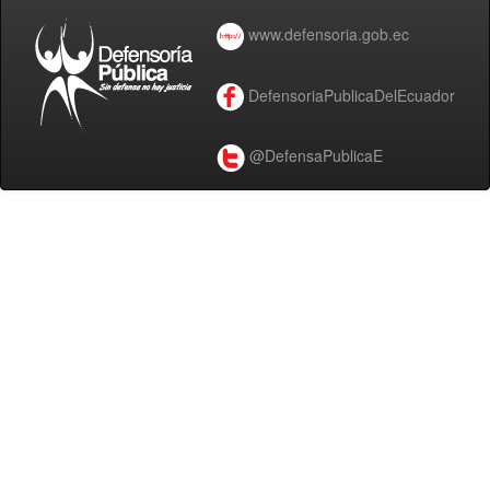
www.defensoria.gob.ec
DefensoriaPublicaDelEcuador
@DefensaPublicaE