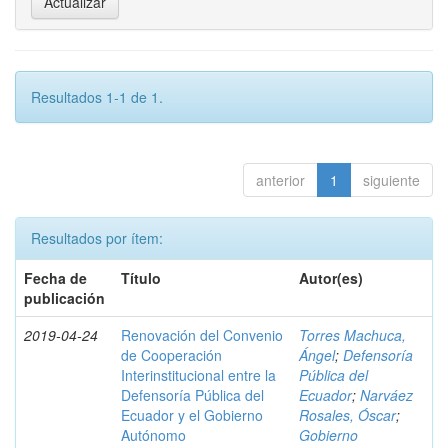
Resultados 1-1 de 1.
anterior
1
siguiente
Resultados por ítem:
Fecha de
Título
Autor(es)
publicación
2019-04-24
Renovación del Convenio
Torres Machuca,
de Cooperación
Ángel
;
Defensoría
Interinstitucional entre la
Pública del
Defensoría Pública del
Ecuador
;
Narváez
Ecuador y el Gobierno
Rosales, Óscar
;
Autónomo
Gobierno