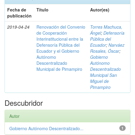
Fecha de
Título
Autor(es)
publicación
2019-04-24
Renovación del Convenio
Torres Machuca,
de Cooperación
Ángel
;
Defensoría
Interinstitucional entre la
Pública del
Defensoría Pública del
Ecuador
;
Narváez
Ecuador y el Gobierno
Rosales, Óscar
;
Autónomo
Gobierno
Descentralizado
Autónomo
Municipal de Pimampiro
Descentralizado
Municipal San
Miguel de
Pimampiro
Descubridor
Autor
Gobierno Autónomo Descentralizado...
1