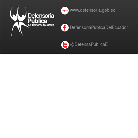
www.defensoria.gob.ec
DefensoriaPublicaDelEcuador
@DefensaPublicaE