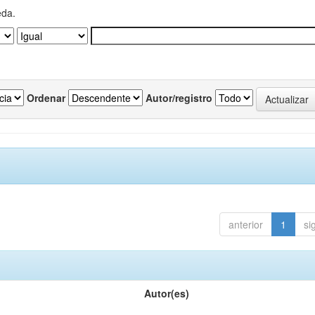
eda.
Ordenar
Autor/registro
anterior
1
si
Autor(es)