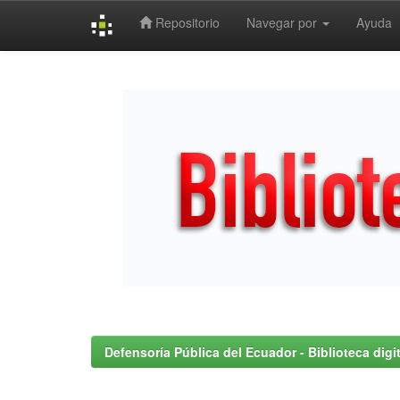
Repositorio
Navegar por
Ayuda
Skip
navigation
Defensoría Pública del Ecuador - Biblioteca digit