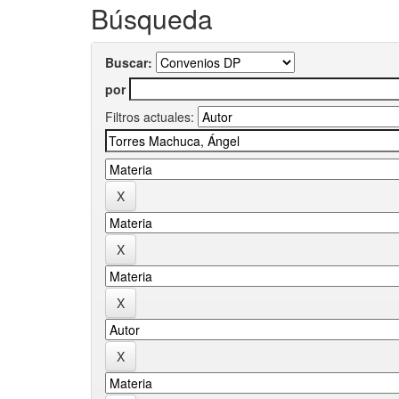
Búsqueda
Buscar:
por
Filtros actuales: