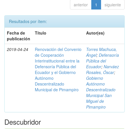
anterior
1
siguiente
Resultados por ítem:
Fecha de
Título
Autor(es)
publicación
2019-04-24
Renovación del Convenio
Torres Machuca,
de Cooperación
Ángel
;
Defensoría
Interinstitucional entre la
Pública del
Defensoría Pública del
Ecuador
;
Narváez
Ecuador y el Gobierno
Rosales, Óscar
;
Autónomo
Gobierno
Descentralizado
Autónomo
Municipal de Pimampiro
Descentralizado
Municipal San
Miguel de
Pimampiro
Descubridor