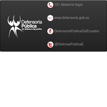
151 Asesoría legal
www.defensoria.gob.ec
DefensoriaPublicaDelEcuador
@DefensaPublicaE