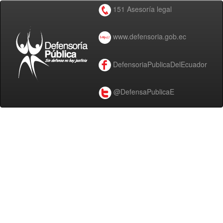
151 Asesoría legal
www.defensoria.gob.ec
DefensoriaPublicaDelEcuador
@DefensaPublicaE