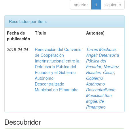
anterior
1
siguiente
Resultados por ítem:
Fecha de
Título
Autor(es)
publicación
2019-04-24
Renovación del Convenio
Torres Machuca,
de Cooperación
Ángel
;
Defensoría
Interinstitucional entre la
Pública del
Defensoría Pública del
Ecuador
;
Narváez
Ecuador y el Gobierno
Rosales, Óscar
;
Autónomo
Gobierno
Descentralizado
Autónomo
Municipal de Pimampiro
Descentralizado
Municipal San
Miguel de
Pimampiro
Descubridor