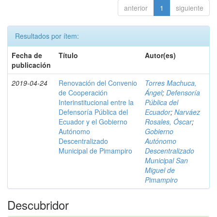
anterior
1
siguiente
Resultados por ítem:
Fecha de
Título
Autor(es)
publicación
2019-04-24
Renovación del Convenio
Torres Machuca,
de Cooperación
Ángel
;
Defensoría
Interinstitucional entre la
Pública del
Defensoría Pública del
Ecuador
;
Narváez
Ecuador y el Gobierno
Rosales, Óscar
;
Autónomo
Gobierno
Descentralizado
Autónomo
Municipal de Pimampiro
Descentralizado
Municipal San
Miguel de
Pimampiro
Descubridor