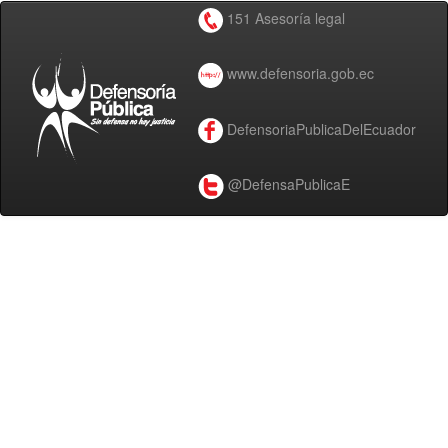
151 Asesoría legal
www.defensoria.gob.ec
DefensoriaPublicaDelEcuador
@DefensaPublicaE