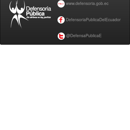
www.defensoria.gob.ec
DefensoriaPublicaDelEcuador
@DefensaPublicaE