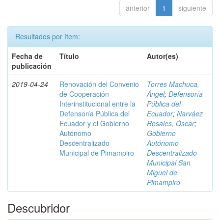
anterior
1
siguiente
Resultados por ítem:
Fecha de
Título
Autor(es)
publicación
2019-04-24
Renovación del Convenio
Torres Machuca,
de Cooperación
Ángel
;
Defensoría
Interinstitucional entre la
Pública del
Defensoría Pública del
Ecuador
;
Narváez
Ecuador y el Gobierno
Rosales, Óscar
;
Autónomo
Gobierno
Descentralizado
Autónomo
Municipal de Pimampiro
Descentralizado
Municipal San
Miguel de
Pimampiro
Descubridor