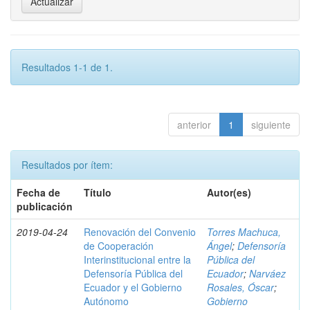
Resultados 1-1 de 1.
anterior
1
siguiente
Resultados por ítem:
Fecha de
Título
Autor(es)
publicación
2019-04-24
Renovación del Convenio
Torres Machuca,
de Cooperación
Ángel
;
Defensoría
Interinstitucional entre la
Pública del
Defensoría Pública del
Ecuador
;
Narváez
Ecuador y el Gobierno
Rosales, Óscar
;
Autónomo
Gobierno