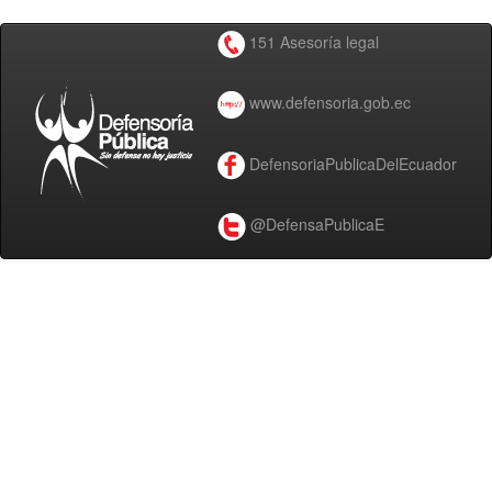
151 Asesoría legal
www.defensoria.gob.ec
DefensoriaPublicaDelEcuador
@DefensaPublicaE