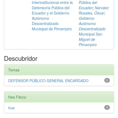
Interinstitucional entre la
Pública del
Defensoría Pública del
Ecuador
;
Narváez
Ecuador y el Gobierno
Rosales, Óscar
;
Autónomo
Gobierno
Descentralizado
Autónomo
Municipal de Pimampiro
Descentralizado
Municipal San
Miguel de
Pimampiro
Descubridor
Temas
DEFENSOR PÚBLICO GENERAL ENCARGADO
1
Has File(s)
true
1