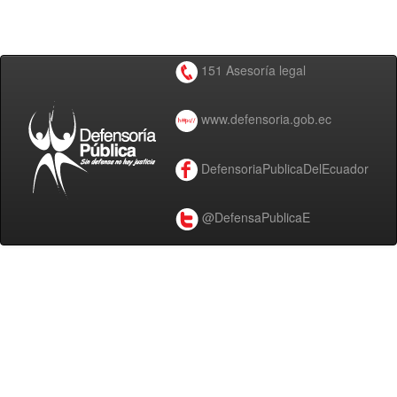
151 Asesoría legal
www.defensoria.gob.ec
DefensoriaPublicaDelEcuador
@DefensaPublicaE