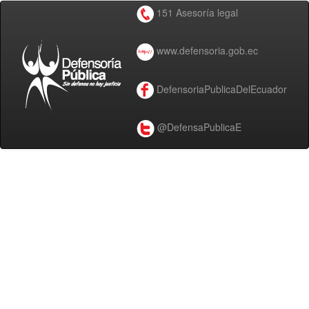
151 Asesoría legal
www.defensoria.gob.ec
DefensoriaPublicaDelEcuador
@DefensaPublicaE