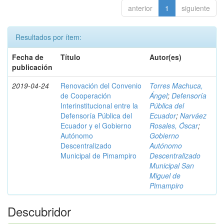
anterior
1
siguiente
Resultados por ítem:
Fecha de
Título
Autor(es)
publicación
2019-04-24
Renovación del Convenio
Torres Machuca,
de Cooperación
Ángel
;
Defensoría
Interinstitucional entre la
Pública del
Defensoría Pública del
Ecuador
;
Narváez
Ecuador y el Gobierno
Rosales, Óscar
;
Autónomo
Gobierno
Descentralizado
Autónomo
Municipal de Pimampiro
Descentralizado
Municipal San
Miguel de
Pimampiro
Descubridor