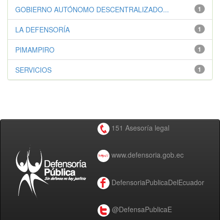
GOBIERNO AUTÓNOMO DESCENTRALIZADO...
1
LA DEFENSORÍA
1
PIMAMPIRO
1
SERVICIOS
1
151 Asesoría legal
www.defensoria.gob.ec
DefensoriaPublicaDelEcuador
@DefensaPublicaE