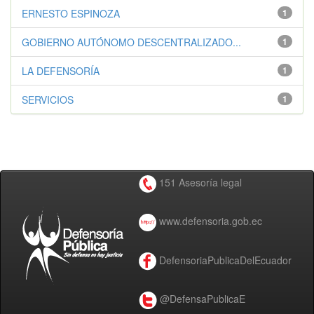
ERNESTO ESPINOZA
1
GOBIERNO AUTÓNOMO DESCENTRALIZADO...
1
LA DEFENSORÍA
1
SERVICIOS
1
151 Asesoría legal
www.defensoria.gob.ec
DefensoriaPublicaDelEcuador
@DefensaPublicaE