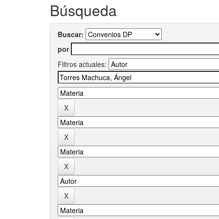
Búsqueda
Buscar:
por
Filtros actuales: