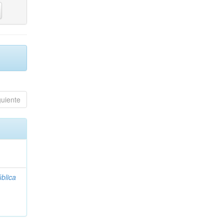
guiente
blica