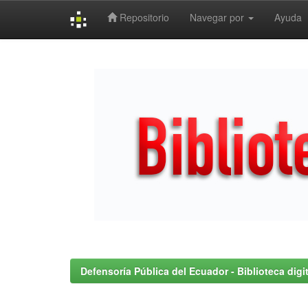
Repositorio
Navegar por
Ayuda
Skip
navigation
Defensoría Pública del Ecuador - Biblioteca digit