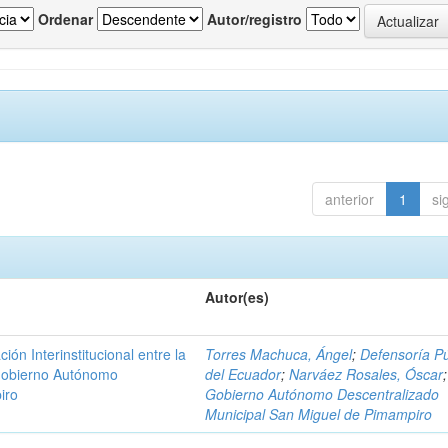
Ordenar
Autor/registro
anterior
1
si
Autor(es)
n Interinstitucional entre la
Torres Machuca, Ángel
;
Defensoría Pú
 Gobierno Autónomo
del Ecuador
;
Narváez Rosales, Óscar
;
iro
Gobierno Autónomo Descentralizado
Municipal San Miguel de Pimampiro