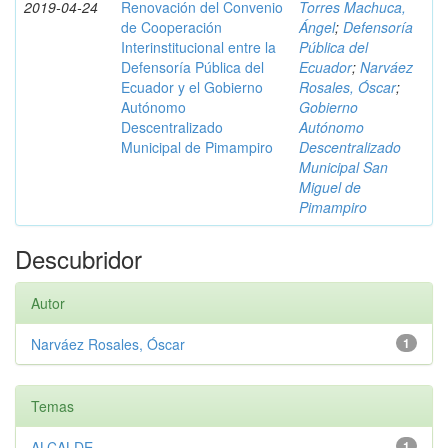
2019-04-24
Renovación del Convenio
Torres Machuca,
de Cooperación
Ángel
;
Defensoría
Interinstitucional entre la
Pública del
Defensoría Pública del
Ecuador
;
Narváez
Ecuador y el Gobierno
Rosales, Óscar
;
Autónomo
Gobierno
Descentralizado
Autónomo
Municipal de Pimampiro
Descentralizado
Municipal San
Miguel de
Pimampiro
Descubridor
Autor
Narváez Rosales, Óscar
1
Temas
ALCALDE
1