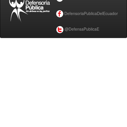
DefensoriaPublicaDelEcuador
@DefensaPublicaE