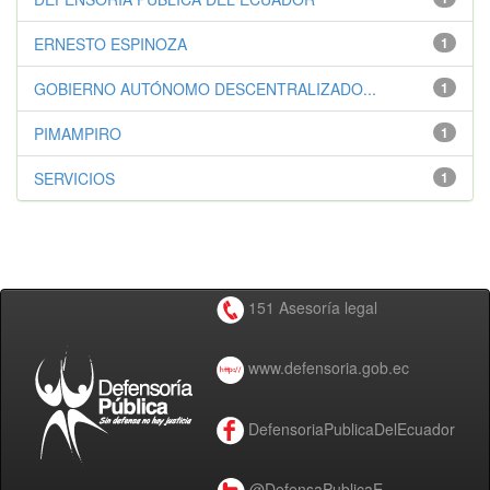
ERNESTO ESPINOZA
1
GOBIERNO AUTÓNOMO DESCENTRALIZADO...
1
PIMAMPIRO
1
SERVICIOS
1
151 Asesoría legal
www.defensoria.gob.ec
DefensoriaPublicaDelEcuador
@DefensaPublicaE