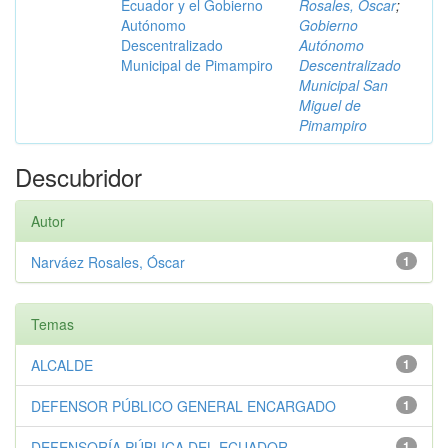
Ecuador y el Gobierno
Rosales, Óscar
;
Autónomo
Gobierno
Descentralizado
Autónomo
Municipal de Pimampiro
Descentralizado
Municipal San
Miguel de
Pimampiro
Descubridor
Autor
Narváez Rosales, Óscar
1
Temas
ALCALDE
1
DEFENSOR PÚBLICO GENERAL ENCARGADO
1
DEFENSORÍA PÚBLICA DEL ECUADOR
1