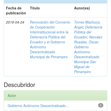
Fecha de
Título
Autor(es)
publicación
2019-04-24
Renovación del Convenio
Torres Machuca,
de Cooperación
Ángel
;
Defensoría
Interinstitucional entre la
Pública del
Defensoría Pública del
Ecuador
;
Narváez
Ecuador y el Gobierno
Rosales, Óscar
;
Autónomo
Gobierno
Descentralizado
Autónomo
Municipal de Pimampiro
Descentralizado
Municipal San
Miguel de
Pimampiro
Descubridor
Autor
Gobierno Autónomo Descentralizado...
1