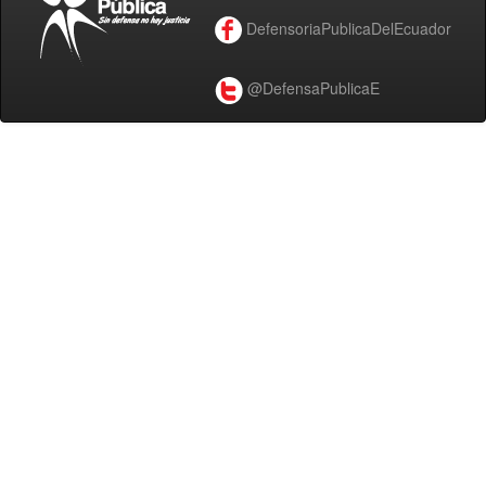
DefensoriaPublicaDelEcuador
@DefensaPublicaE