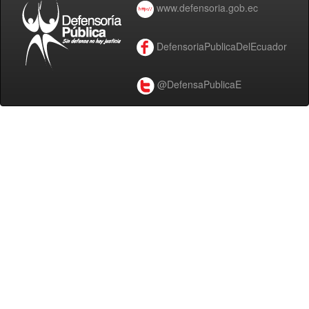
www.defensoria.gob.ec
DefensoriaPublicaDelEcuador
@DefensaPublicaE