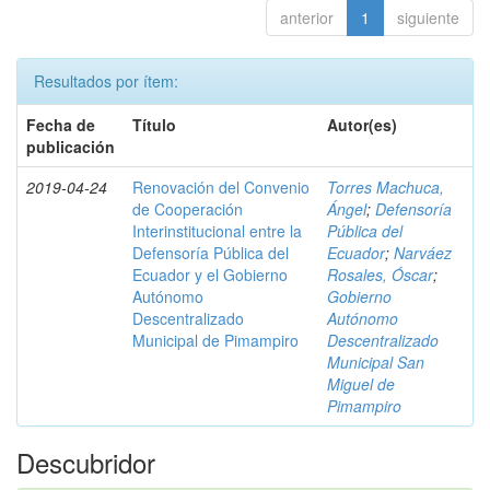
anterior
1
siguiente
Resultados por ítem:
Fecha de
Título
Autor(es)
publicación
2019-04-24
Renovación del Convenio
Torres Machuca,
de Cooperación
Ángel
;
Defensoría
Interinstitucional entre la
Pública del
Defensoría Pública del
Ecuador
;
Narváez
Ecuador y el Gobierno
Rosales, Óscar
;
Autónomo
Gobierno
Descentralizado
Autónomo
Municipal de Pimampiro
Descentralizado
Municipal San
Miguel de
Pimampiro
Descubridor