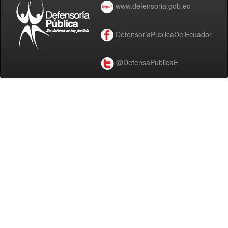
www.defensoria.gob.ec
DefensoriaPublicaDelEcuador
@DefensaPublicaE