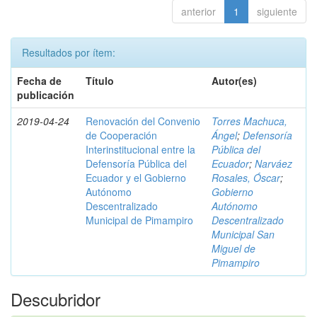
anterior
1
siguiente
Resultados por ítem:
Fecha de
Título
Autor(es)
publicación
2019-04-24
Renovación del Convenio
Torres Machuca,
de Cooperación
Ángel
;
Defensoría
Interinstitucional entre la
Pública del
Defensoría Pública del
Ecuador
;
Narváez
Ecuador y el Gobierno
Rosales, Óscar
;
Autónomo
Gobierno
Descentralizado
Autónomo
Municipal de Pimampiro
Descentralizado
Municipal San
Miguel de
Pimampiro
Descubridor