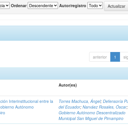
Ordenar
Autor/registro
anterior
1
si
Autor(es)
n Interinstitucional entre la
Torres Machuca, Ángel
;
Defensoría Pú
 Gobierno Autónomo
del Ecuador
;
Narváez Rosales, Óscar
;
iro
Gobierno Autónomo Descentralizado
Municipal San Miguel de Pimampiro