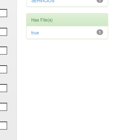
SERVICIOS
1
Has File(s)
true
1