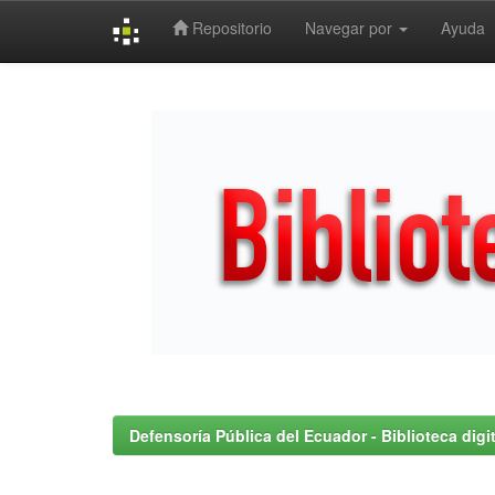
Repositorio
Navegar por
Ayuda
Skip
navigation
Defensoría Pública del Ecuador - Biblioteca digit