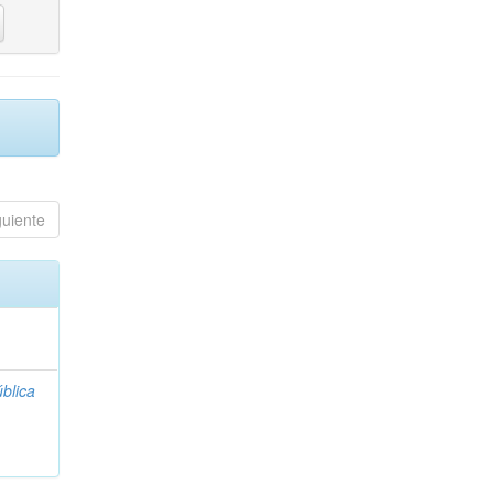
guiente
blica