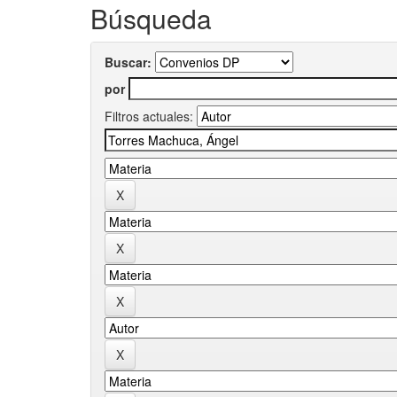
Búsqueda
Buscar:
por
Filtros actuales: