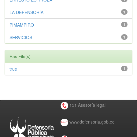
LA DEFENSORÍA
1
PIMAMPIRO
1
SERVICIOS
1
Has File(s)
true
1
151 Asesoría legal
www.defensoria.gob.ec