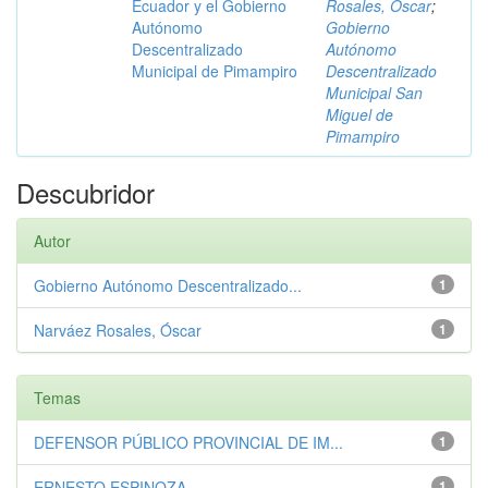
Ecuador y el Gobierno
Rosales, Óscar
;
Autónomo
Gobierno
Descentralizado
Autónomo
Municipal de Pimampiro
Descentralizado
Municipal San
Miguel de
Pimampiro
Descubridor
Autor
Gobierno Autónomo Descentralizado...
1
Narváez Rosales, Óscar
1
Temas
DEFENSOR PÚBLICO PROVINCIAL DE IM...
1
ERNESTO ESPINOZA
1