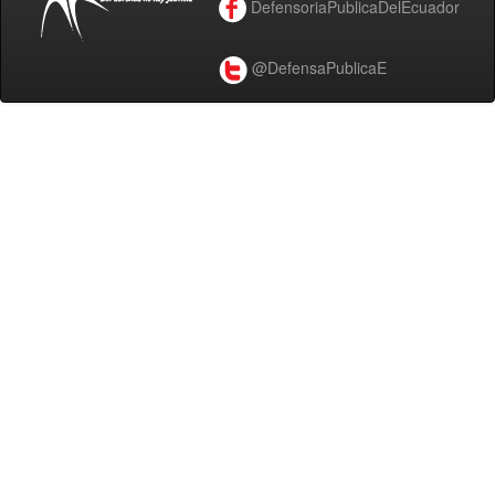
DefensoriaPublicaDelEcuador
@DefensaPublicaE