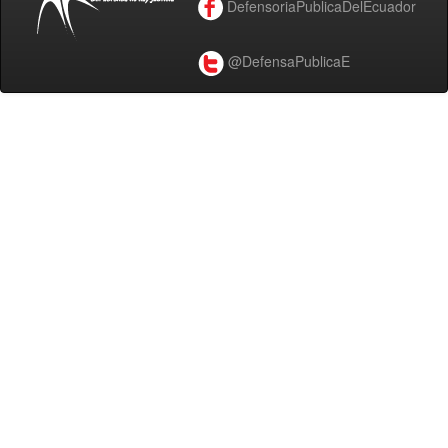
DefensoriaPublicaDelEcuador
@DefensaPublicaE