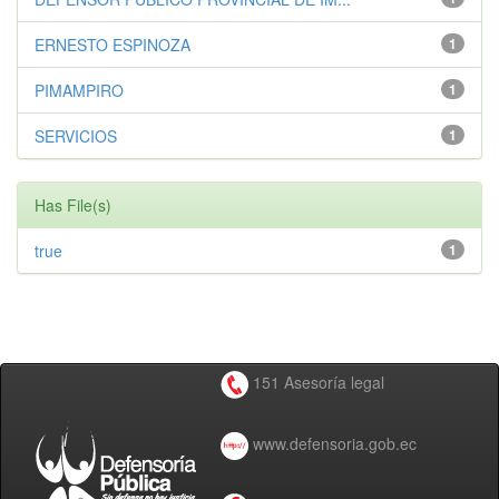
ERNESTO ESPINOZA
1
PIMAMPIRO
1
SERVICIOS
1
Has File(s)
true
1
151 Asesoría legal
www.defensoria.gob.ec