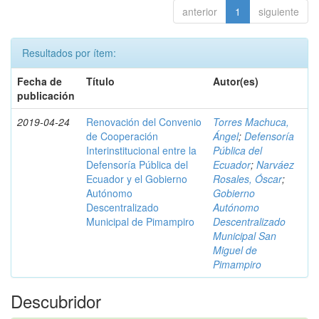
anterior
1
siguiente
Resultados por ítem:
Fecha de
Título
Autor(es)
publicación
2019-04-24
Renovación del Convenio
Torres Machuca,
de Cooperación
Ángel
;
Defensoría
Interinstitucional entre la
Pública del
Defensoría Pública del
Ecuador
;
Narváez
Ecuador y el Gobierno
Rosales, Óscar
;
Autónomo
Gobierno
Descentralizado
Autónomo
Municipal de Pimampiro
Descentralizado
Municipal San
Miguel de
Pimampiro
Descubridor