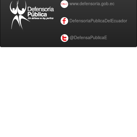
www.defensoria.gob.ec
DefensoriaPublicaDelEcuador
@DefensaPublicaE