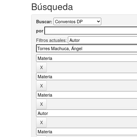
Búsqueda
Buscar:
por
Filtros actuales: