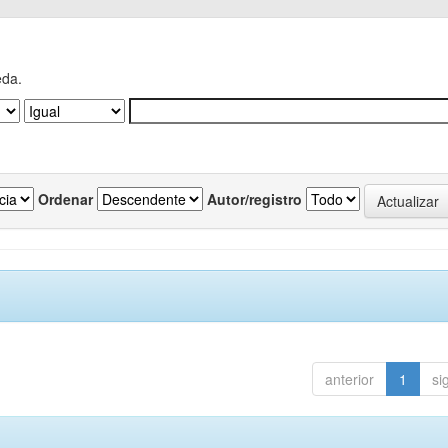
eda.
Ordenar
Autor/registro
anterior
1
si