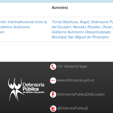
Autor(es)
n Interinstitucional entre la
Torres Machuca, Ángel
;
Defensoría Pú
 Gobierno Autónomo
del Ecuador
;
Narváez Rosales, Óscar
;
iro
Gobierno Autónomo Descentralizado
Municipal San Miguel de Pimampiro
151 Asesoría legal
www.defensoria.gob.ec
DefensoriaPublicaDelEcuador
@DefensaPublicaE