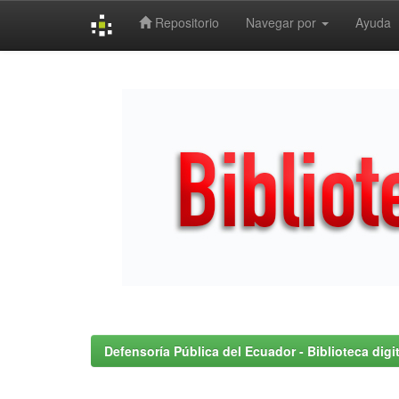
Repositorio
Navegar por
Ayuda
Skip
navigation
Defensoría Pública del Ecuador - Biblioteca digit