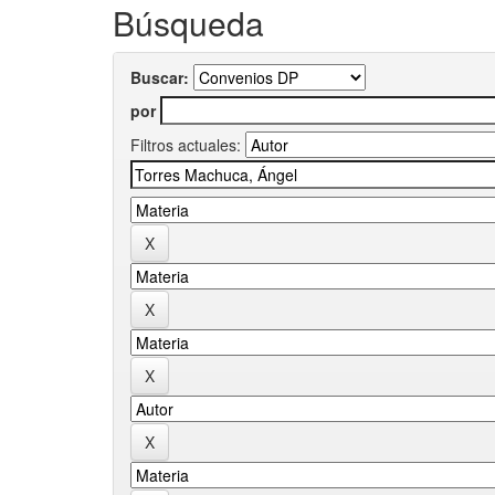
Búsqueda
Buscar:
por
Filtros actuales: