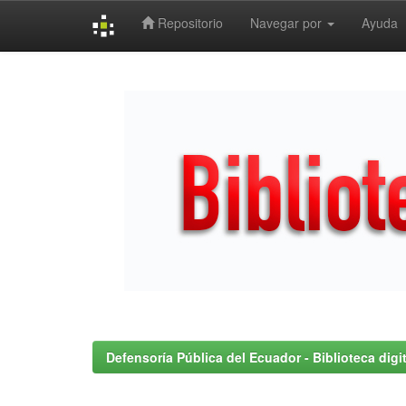
Repositorio
Navegar por
Ayuda
Skip
navigation
Defensoría Pública del Ecuador - Biblioteca digit