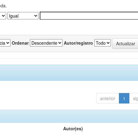
eda.
Ordenar
Autor/registro
anterior
1
si
Autor(es)