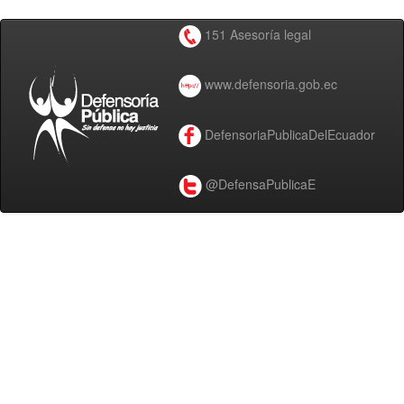
151 Asesoría legal
www.defensoria.gob.ec
DefensoriaPublicaDelEcuador
@DefensaPublicaE