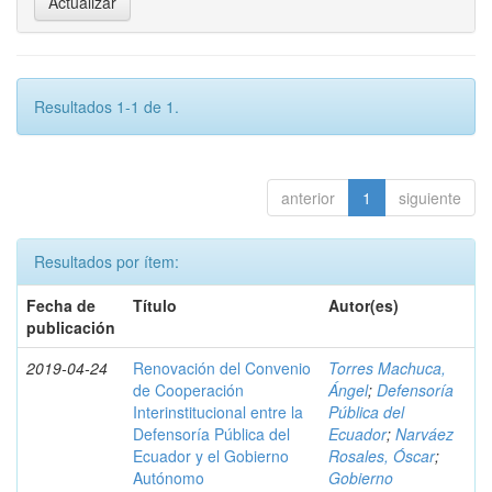
Resultados 1-1 de 1.
anterior
1
siguiente
Resultados por ítem:
Fecha de
Título
Autor(es)
publicación
2019-04-24
Renovación del Convenio
Torres Machuca,
de Cooperación
Ángel
;
Defensoría
Interinstitucional entre la
Pública del
Defensoría Pública del
Ecuador
;
Narváez
Ecuador y el Gobierno
Rosales, Óscar
;
Autónomo
Gobierno