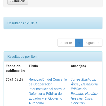
Resultados 1-1 de 1.
anterior
1
siguiente
Resultados por ítem:
Fecha de
Título
Autor(es)
publicación
2019-04-24
Renovación del Convenio
Torres Machuca,
de Cooperación
Ángel
;
Defensoría
Interinstitucional entre la
Pública del
Defensoría Pública del
Ecuador
;
Narváez
Ecuador y el Gobierno
Rosales, Óscar
;
Autónomo
Gobierno