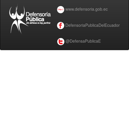
www.defensoria.gob.ec
DefensoriaPublicaDelEcuador
@DefensaPublicaE