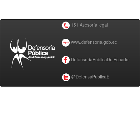
151 Asesoría legal
www.defensoria.gob.ec
DefensoriaPublicaDelEcuador
@DefensaPublicaE