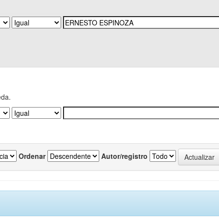
eda.
Ordenar
Autor/registro