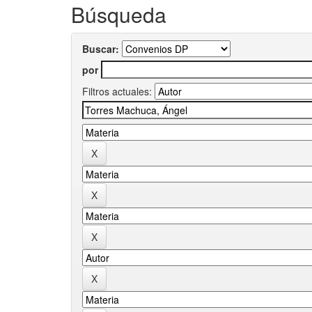
Búsqueda
Buscar:
por
Filtros actuales: