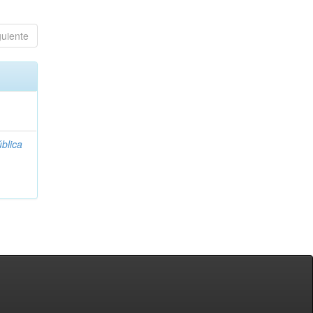
guiente
blica