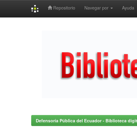
Repositorio
Navegar por
Ayuda
Skip
navigation
Defensoría Pública del Ecuador - Biblioteca digit