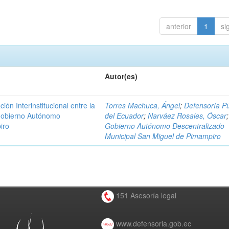
anterior
1
si
Autor(es)
n Interinstitucional entre la
Torres Machuca, Ángel
;
Defensoría Pú
 Gobierno Autónomo
del Ecuador
;
Narváez Rosales, Óscar
;
iro
Gobierno Autónomo Descentralizado
Municipal San Miguel de Pimampiro
151 Asesoría legal
www.defensoria.gob.ec