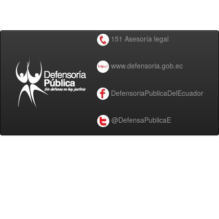
151 Asesoría legal
www.defensoria.gob.ec
DefensoriaPublicaDelEcuador
@DefensaPublicaE