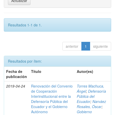
Resultados 1-1 de 1.
anterior
1
siguiente
Resultados por ítem:
Fecha de
Título
Autor(es)
publicación
2019-04-24
Renovación del Convenio
Torres Machuca,
de Cooperación
Ángel
;
Defensoría
Interinstitucional entre la
Pública del
Defensoría Pública del
Ecuador
;
Narváez
Ecuador y el Gobierno
Rosales, Óscar
;
Autónomo
Gobierno