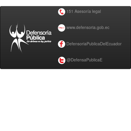
151 Asesoría legal
www.defensoria.gob.ec
DefensoriaPublicaDelEcuador
@DefensaPublicaE