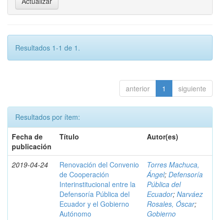
Resultados 1-1 de 1.
anterior
1
siguiente
Resultados por ítem:
Fecha de
Título
Autor(es)
publicación
2019-04-24
Renovación del Convenio
Torres Machuca,
de Cooperación
Ángel
;
Defensoría
Interinstitucional entre la
Pública del
Defensoría Pública del
Ecuador
;
Narváez
Ecuador y el Gobierno
Rosales, Óscar
;
Autónomo
Gobierno