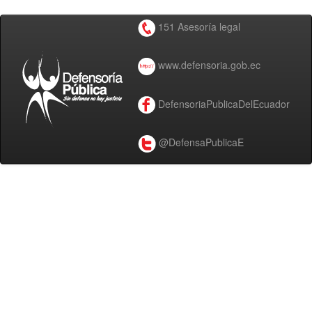
151 Asesoría legal
www.defensoria.gob.ec
DefensoriaPublicaDelEcuador
@DefensaPublicaE