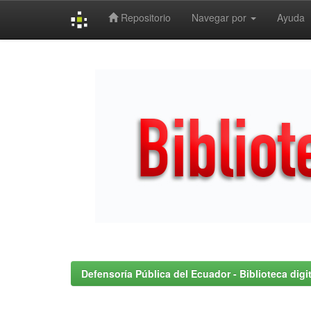
Repositorio
Navegar por
Ayuda
Skip
navigation
Defensoría Pública del Ecuador - Biblioteca digit