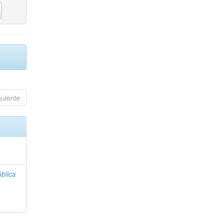
guiente
blica