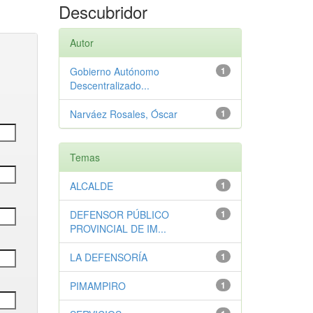
Descubridor
Autor
Gobierno Autónomo
1
Descentralizado...
Narváez Rosales, Óscar
1
Temas
ALCALDE
1
DEFENSOR PÚBLICO
1
PROVINCIAL DE IM...
LA DEFENSORÍA
1
PIMAMPIRO
1