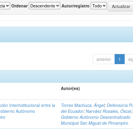
Ordenar
Autor/registro
anterior
1
si
Autor(es)
n Interinstitucional entre la
Torres Machuca, Ángel
;
Defensoría Pú
 Gobierno Autónomo
del Ecuador
;
Narváez Rosales, Óscar
;
iro
Gobierno Autónomo Descentralizado
Municipal San Miguel de Pimampiro