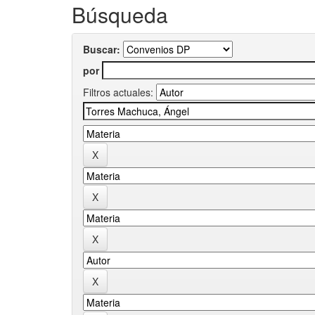
Búsqueda
Buscar:
por
Filtros actuales: